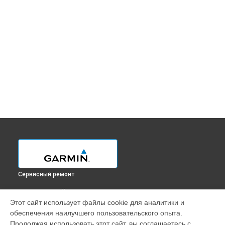
Сервисный ремонт
ВЫБЕРИ СВОЙ ГОРОД
Этот сайт использует файлы cookie для аналитики и
Замена корпуса смарт-часов FENIX 7S PRO Garmin в
обеспечения наилучшего пользовательского опыта.
Краснодаре
Продолжая использовать этот сайт, вы соглашаетесь с