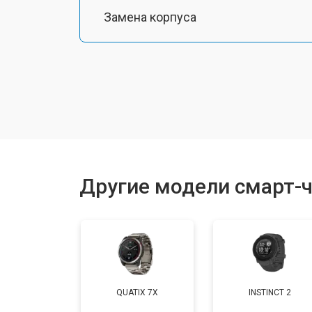
Замена корпуса
Замена аккумулятора
Замена экрана
Замена шлейфа матрицы
Другие модели смарт-ч
Замена микрофона
Замена кнопки включения
QUATIX 7X
INSTINCT 2
Замена Wi-Fi