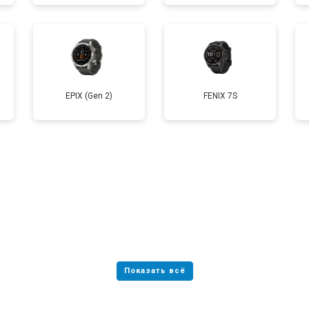
от 70 мин
о
EPIX (Gen 2)
FENIX 7S