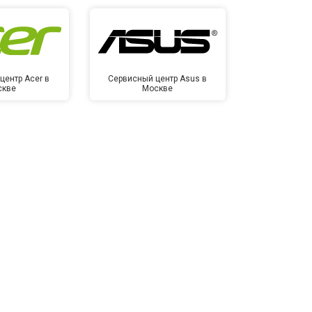
центр Acer в
Сервисный центр Asus в
Сервисный це
скве
Москве