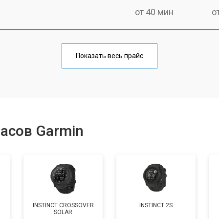
от 40 мин
о
от 60 мин
о
Показать весь прайс
от 40 мин
о
от 50 мин
о
асов Garmin
от 40 мин
о
от 60 мин
о
INSTINCT CROSSOVER
INSTINCT 2S
SOLAR
от 50 мин
о