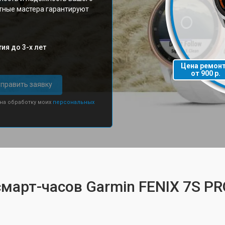
тные мастера гарантируют
ия до 3-х лет
Цена ремон
от 900 р.
править заявку
 на обработку моих
персональных
смарт-часов Garmin FENIX 7S PR