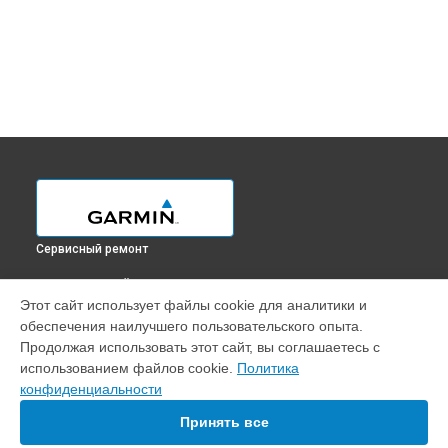
Сервисный ремонт
ВЫБЕРИ СВОЙ ГОРОД
Этот сайт использует файлы cookie для аналитики и
Диагностика GPS-ошейника Sport Pro Garmin в
Краснодаре
обеспечения наилучшего пользовательского опыта.
Диагностика GPS-ошейника Sport Pro Garmin в
Ростове-на-
Продолжая использовать этот сайт, вы соглашаетесь с
Дону
использованием файлов cookie.
Политика
Диагностика GPS-ошейника Sport Pro Garmin в
Нижнем
конфиденциальности
Новгороде
Принять все
Диагностика GPS-ошейника Sport Pro Garmin в
Новосибирске