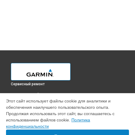
Сервисный ремонт
ВЫБЕРИ СВОЙ ГОРОД
Этот сайт использует файлы cookie для аналитики и
Обновление ПО GPS-ошейника Delta XC Garmin в
обеспечения наилучшего пользовательского опыта.
Краснодаре
Продолжая использовать этот сайт, вы соглашаетесь с
Обновление ПО GPS-ошейника Delta XC Garmin в
Ростове-
использованием файлов cookie.
Политика
на-Дону
конфиденциальности
Обновление ПО GPS-ошейника Delta XC Garmin в
Нижнем
Новгороде