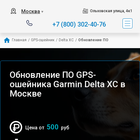
Москва
Ольховская улица, 4к1
▼
+7 (800) 302-40-76
Главная
/
GPS-ошейник
/
Delta XC
/
Обновление ПО
Обновление ПО GPS-
ошейника Garmin Delta XC в
Москве
500
Цена от
руб