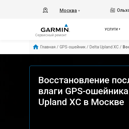
Ольхо
Москва
▼
УСЛУГИ
Сервисный ремонт
Главная
/
GPS-ошейник
/
Delta Upland XC
/
Во
Восстановление пос
влаги GPS-ошейника 
Upland XC в Москве