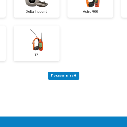
Delta Inbound
Astro 900
T5