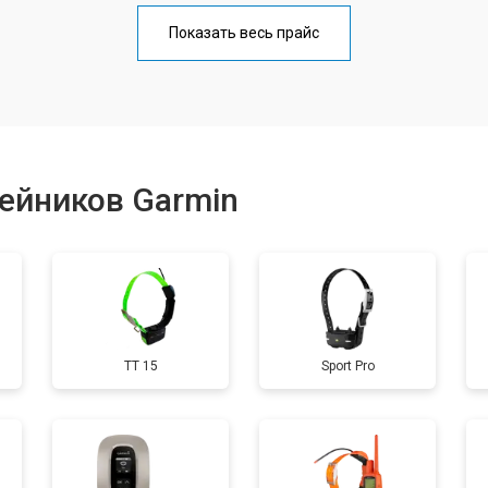
от 40 мин
о
Показать весь прайс
от 60 мин
о
от 40 мин
о
ейников Garmin
от 60 мин
о
от 40 мин
о
TT 15
Sport Pro