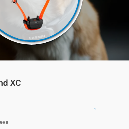
nd XC
ена