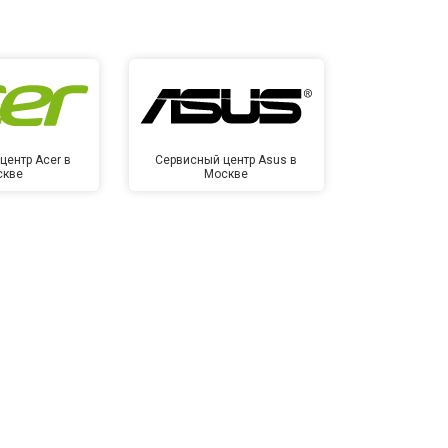
центр Acer в
Сервисный центр Asus в
Сервисный це
скве
Москве