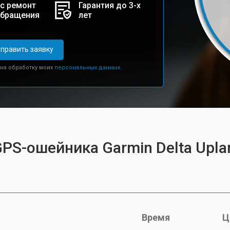
с ремонт
Гарантия до 3-х
обращения
лет
править заявку
 на обработку моих
персональных данных.
GPS-ошейника Garmin Delta Upla
Время
Ц