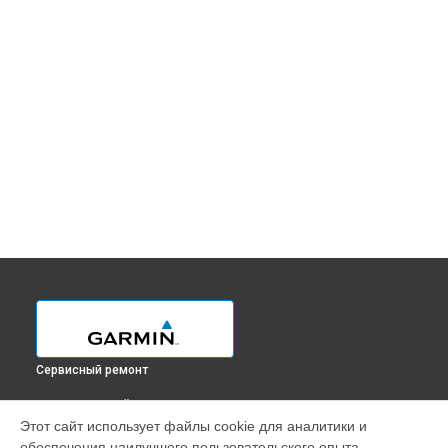
Сервисный ремонт
ВЫБЕРИ СВОЙ ГОРОД
Этот сайт использует файлы cookie для аналитики и
Ремонт GPS-ошейника Alpha 50 Garmin в
Краснодаре
обеспечения наилучшего пользовательского опыта.