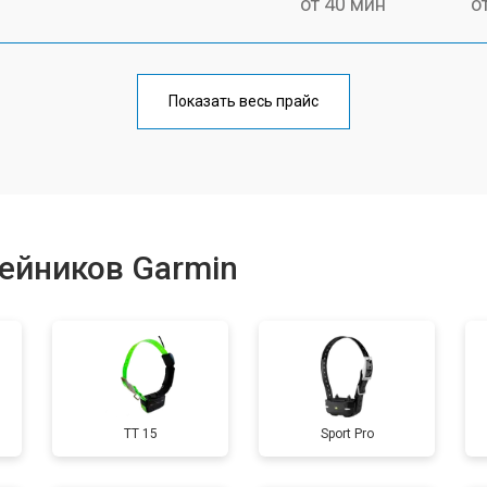
от 40 мин
о
от 60 мин
о
Показать весь прайс
от 40 мин
о
от 60 мин
о
ейников Garmin
от 40 мин
о
от 60 мин
о
TT 15
Sport Pro
от 40 мин
о