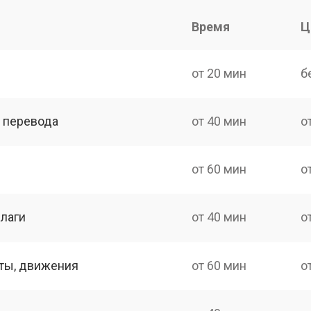
Время
Ц
от 20 мин
б
о перевода
от 40 мин
о
от 60 мин
о
лаги
от 40 мин
о
оты, движения
от 60 мин
о