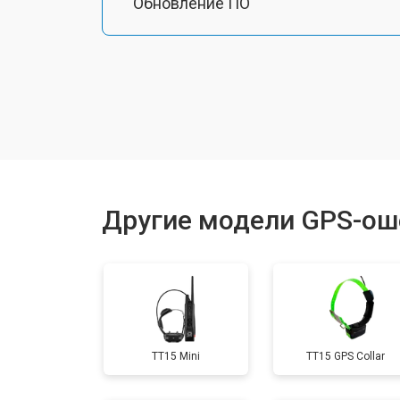
Обновление ПО
Замена антенного модуля
Замена корпуса
Замена аккумулятора
Другие модели GPS-ош
Замена контроллер питания
Прошивка
TT15 Mini
TT15 GPS Collar
Замена кнопок