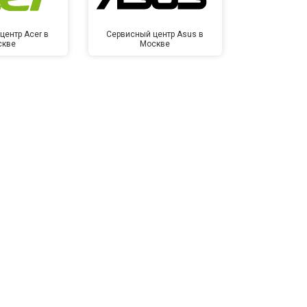
центр Acer в
Сервисный центр Asus в
Сервисный це
скве
Москве