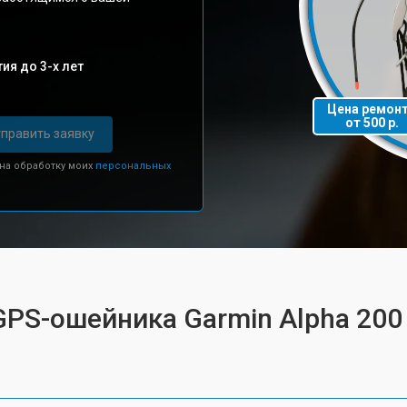
ия до 3-х лет
Цена ремон
от 500 р.
править заявку
 на обработку моих
персональных
GPS-ошейника Garmin Alpha 200