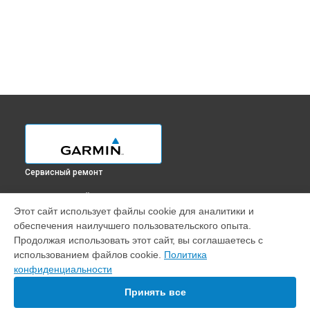
Сервисный ремонт
ВЫБЕРИ СВОЙ ГОРОД
Этот сайт использует файлы cookie для аналитики и
Диагностика GPS-ошейника Alpha 100 Garmin в
Краснодаре
обеспечения наилучшего пользовательского опыта.
Диагностика GPS-ошейника Alpha 100 Garmin в
Ростове-на-
Продолжая использовать этот сайт, вы соглашаетесь с
Дону
использованием файлов cookie.
Политика
Диагностика GPS-ошейника Alpha 100 Garmin в
Нижнем
конфиденциальности
Новгороде
Принять все
Диагностика GPS-ошейника Alpha 100 Garmin в
Новосибирске