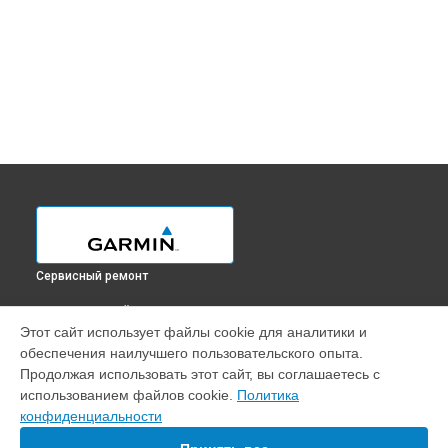
Сервисный ремонт
ВЫБЕРИ СВОЙ ГОРОД
Этот сайт использует файлы cookie для аналитики и
Ремонт эхолота Striker 4 Garmin в
Краснодаре
обеспечения наилучшего пользовательского опыта.
Ремонт эхолота Striker 4 Garmin в
Ростове-на-Дону
Продолжая использовать этот сайт, вы соглашаетесь с
Ремонт эхолота Striker 4 Garmin в
Нижнем Новгороде
использованием файлов cookie.
Политика
конфиденциальности
Ремонт эхолота Striker 4 Garmin в
Новосибирске
Ремонт эхолота Striker 4 Garmin в
Челябинске